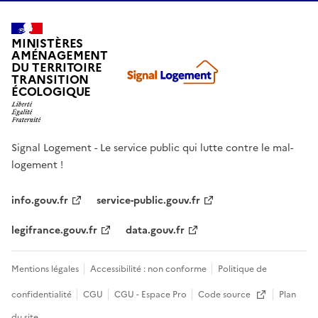
MINISTÈRES
AMÉNAGEMENT
DU TERRITOIRE
TRANSITION
ÉCOLOGIQUE
Signal Logement - Le service public qui lutte contre le mal-
logement !
info.gouv.fr
service-public.gouv.fr
legifrance.gouv.fr
data.gouv.fr
Mentions légales
Accessibilité : non conforme
Politique de
confidentialité
CGU
CGU - Espace Pro
Code source
Plan
Ouvre une nouvelle fenêtre
du site